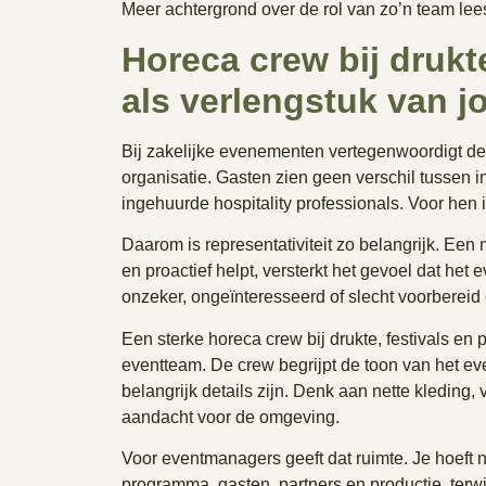
Meer achtergrond over de rol van zo’n team lees
Horeca crew bij drukt
als verlengstuk van j
Bij zakelijke evenementen vertegenwoordigt de 
organisatie. Gasten zien geen verschil tussen i
ingehuurde hospitality professionals. Voor hen
Daarom is representativiteit zo belangrijk. Een me
en proactief helpt, versterkt het gevoel dat h
onzeker, ongeïnteresseerd of slecht voorbereid o
Een sterke horeca crew bij drukte, festivals en
eventteam. De crew begrijpt de toon van het e
belangrijk details zijn. Denk aan nette kleding,
aandacht voor de omgeving.
Voor eventmanagers geeft dat ruimte. Je hoeft nie
programma, gasten, partners en productie, terwij