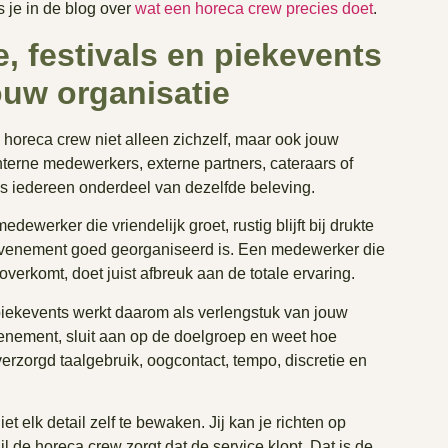
 je in de blog over
wat een horeca crew precies doet
.
e, festivals en piekevents
ouw organisatie
horeca crew niet alleen zichzelf, maar ook jouw
nterne medewerkers, externe partners, cateraars of
 is iedereen onderdeel van dezelfde beleving.
dewerker die vriendelijk groet, rustig blijft bij drukte
et evenement goed georganiseerd is. Een medewerker die
verkomt, doet juist afbreuk aan de totale ervaring.
 piekevents werkt daarom als verlengstuk van jouw
venement, sluit aan op de doelgroep en weet hoe
 verzorgd taalgebruik, oogcontact, tempo, discretie en
t elk detail zelf te bewaken. Jij kan je richten op
l de horeca crew zorgt dat de service klopt. Dat is de