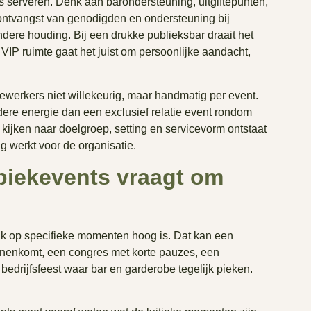
s serveren. Denk aan barondersteuning, uitgiftepunten,
, ontvangst van genodigden en ondersteuning bij
andere houding. Bij een drukke publieksbar draait het
 VIP ruimte gaat het juist om persoonlijke aandacht,
erkers niet willekeurig, maar handmatig per event.
ere energie dan een exclusief relatie event rondom
 kijken naar doelgroep, setting en servicevorm ontstaat
ig werkt voor de organisatie.
 piekevents vraagt om
k op specifieke momenten hoog is. Dat kan een
innenkomt, een congres met korte pauzes, een
edrijfsfeest waar bar en garderobe tegelijk pieken.