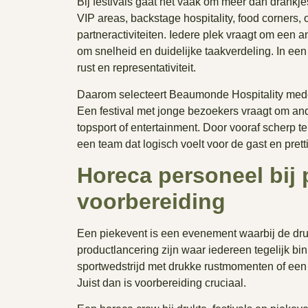
Bij festivals gaat het vaak om meer dan drankje
VIP areas, backstage hospitality, food corners
partneractiviteiten. Iedere plek vraagt om een 
om snelheid en duidelijke taakverdeling. In een
rust en representativiteit.
Daarom selecteert Beaumonde Hospitality medew
Een festival met jonge bezoekers vraagt om and
topsport of entertainment. Door vooraf scherp te
een team dat logisch voelt voor de gast en prett
Horeca personeel bij
voorbereiding
Een piekevent is een evenement waarbij de dru
productlancering zijn waar iedereen tegelijk b
sportwedstrijd met drukke rustmomenten of een b
Juist dan is voorbereiding cruciaal.