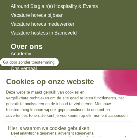
Allround Stagiair(e) Hospitality & Events
Vacature horeca bijbaan
Vacature horeca medewerker
Vacature hostess in Barneveld
Over ons
Academy
Projecten
Ons verhaal
Blogs
Gezien op
Events.nl
Contact
Landdrostlaan 51
7327 GM Apeldoorn
+31 (0)55 234 05 22
info@beaumonde-hospitality.nl